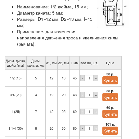
Наименование: 1/2 дюйма, 15 мм;
Диаметр каната: 5 мм;
Размеры: D1=12 мм, D2=13 мм, I=45
мм;
Применение: для изменения
направления движения троса и увеличения силы
(рычага).
Диам. диска,
Диам.
d1, мм
d2, мм
I, мм
Кол-во, шт.
Цена
дюйм (мм)
каната, мм
30 р.
1/2 (15)
5
12
13
45
-
+
38 р.
3/4 (20)
4
12
20
48
-
+
60 р.
1 (25)
7
12
25
60
-
+
101 р.
1 1/4 (30)
8
20
30
80
-
+